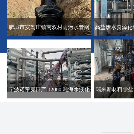
肥城市安驾庄镇南双村雨污水管网
高盐废水资源化
宁波诺帝克日产 12000 吨海水淡化
瑞来新材料除盐